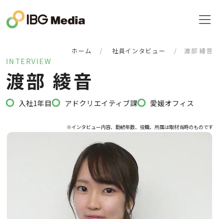
ホーム
社員インタビュー
渡部 綾音
INTERVIEW
渡
部
綾
音
入社1年目
アドクリエイティブ課
愛媛オフィス
※インタビュー内容、勤続年数、役職、所属は取材当時のものです