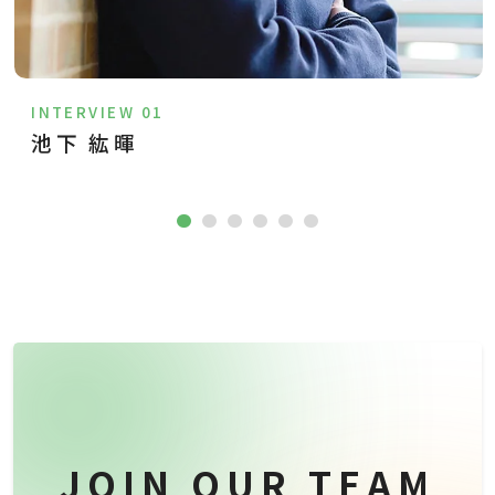
INTERVIEW 01
池下 紘暉
JOIN OUR TEAM