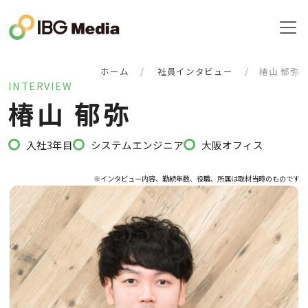
ホーム
社員インタビュー
椿山 郁弥
INTERVIEW
椿
山
郁
弥
入社3年目
システムエンジニア
大阪オフィス
※インタビュー内容、勤続年数、役職、所属は取材当時のものです