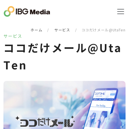
ホーム
サービス
ココだけメール@UtaTen
サービス
コ
コ
だ
け
メ
ー
ル
@
U
t
a
T
e
n